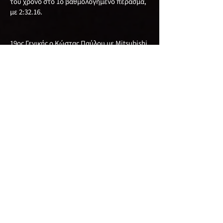
του χρόνο στο 1ο βαθμολογημένο πέρασμα,
με 2:32.16.
19ος Γενικής ο Κώστας Παύλου με Mitsubishi
Evo 7, με καλύτερο χρόνο το 2:32.80.
20ος Γενικής ο Αχιλλέας Κούλλουρος με
Mitsubishi Evo με χρόνο 2:33.40. τον οποίο
πέτυχε στην 1η βαθμολογημένη διαδρομή.
Ακολούθησαν:
Στην 21η θέση Γενικής ο Xρίστος Γεωργίου με
Mitsubishi Evo 3, στην 22οι θέση Γενικής και
1η θέση στην κατηγορία 2WD-S μετά απο 12
χρόνια αποχής από τους αγώνες ο Γιώργος
Λυσάνδρου που επέστρεψε πίσω απο το
τιμόνι του Seat Ibiza, έχοντας μαζί του τον
υιό του Παύλο, κατακτώντας την 1η θέση
στην κατηγορία τους, στην 23 η θέση Γενικής
ο Ανδρέας Κωνσταντίνου με Speedcar Xtrem,
στην 24 η Γενικής ο Νέστορας Νεστορίδης με