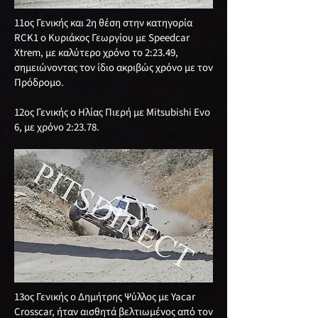
11ος Γενικής και 2η θέση στην κατηγορία
RCK1 ο Κυριάκος Γεωργίου με Speedcar
Xtrem, με καλύτερο χρόνο το 2:23.49,
σημειώνοντας τον ίδιο ακριβώς χρόνο με τον
Πρόδρομο.
12ος Γενικής ο Ηλίας Πιερή με Mitsubishi Evo
6, με χρόνο 2:23.78.
13ος Γενικής ο Δημήτρης Ψύλλος με Yacar
Crosscar, ήταν αισθητά βελτιωμένος από τον