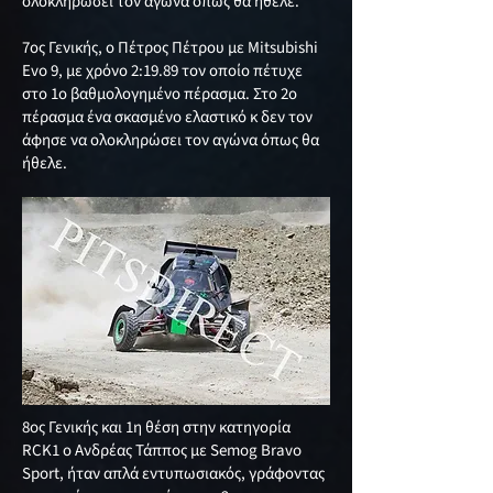
ολοκληρώσει τον αγωνα όπως θα ήθελε.
7ος Γενικής, ο Πέτρος Πέτρου με Mitsubishi
Evo 9, με χρόνο 2:19.89 τον οποίο πέτυχε
στο 1ο βαθμολογημένο πέρασμα. Στο 2ο
πέρασμα ένα σκασμένο ελαστικό κ δεν τον
άφησε να ολοκληρώσει τον αγώνα όπως θα
ήθελε.
8oς Γενικής και 1η θέση στην κατηγορία
RCK1 ο Ανδρέας Τάππος με Semog Bravo
Sport, ήταν απλά εντυπωσιακός, γράφοντας