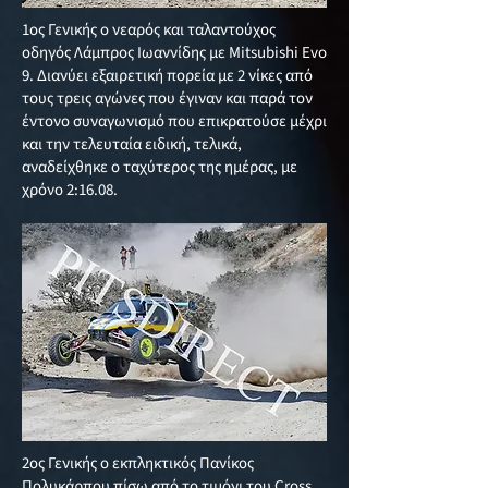
1ος Γενικής ο νεαρός και ταλαντούχος
οδηγός Λάμπρος Ιωαννίδης με Mitsubishi Evo
9. Διανύει εξαιρετική πορεία με 2 νίκες από
τους τρεις αγώνες που έγιναν και παρά τον
έντονο συναγωνισμό που επικρατούσε μέχρι
και την τελευταία ειδική, τελικά,
αναδείχθηκε ο ταχύτερος της ημέρας, με
χρόνο 2:16.08.
2ος Γενικής ο εκπληκτικός Πανίκος
Πολυκάρπου πίσω από το τιμόνι του Cross