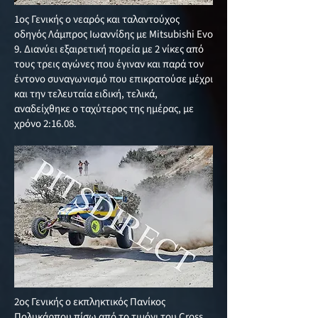
1ος Γενικής ο νεαρός και ταλαντούχος
οδηγός Λάμπρος Ιωαννίδης με Mitsubishi Evo
9. Διανύει εξαιρετική πορεία με 2 νίκες από
τους τρεις αγώνες που έγιναν και παρά τον
έντονο συναγωνισμό που επικρατούσε μέχρι
και την τελευταία ειδική, τελικά,
αναδείχθηκε ο ταχύτερος της ημέρας, με
χρόνο 2:16.08.
2ος Γενικής ο εκπληκτικός Πανίκος
Πολυκάρπου πίσω από το τιμόνι του Cross