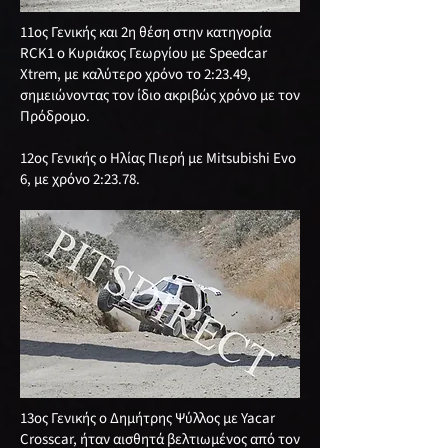
11ος Γενικής και 2η θέση στην κατηγορία
RCK1 ο Κυριάκος Γεωργίου με Speedcar
Xtrem, με καλύτερο χρόνο το 2:23.49,
σημειώνοντας τον ίδιο ακριβώς χρόνο με τον
Πρόδρομο.
12ος Γενικής ο Ηλίας Πιερή με Mitsubishi Evo
6, με χρόνο 2:23.78.
13ος Γενικής ο Δημήτρης Ψύλλος με Yacar
Crosscar, ήταν αισθητά βελτιωμένος από τον