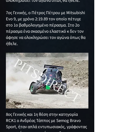
ολοκληρώσει τον αγωνα όπως θα ήθελε.
7ος Γενικής, ο Πέτρος Πέτρου με Mitsubishi
Evo 9, με χρόνο 2:19.89 τον οποίο πέτυχε
στο 1ο βαθμολογημένο πέρασμα. Στο 2ο
πέρασμα ένα σκασμένο ελαστικό κ δεν τον
άφησε να ολοκληρώσει τον αγώνα όπως θα
ήθελε.
8oς Γενικής και 1η θέση στην κατηγορία
RCK1 ο Ανδρέας Τάππος με Semog Bravo
Sport, ήταν απλά εντυπωσιακός, γράφοντας