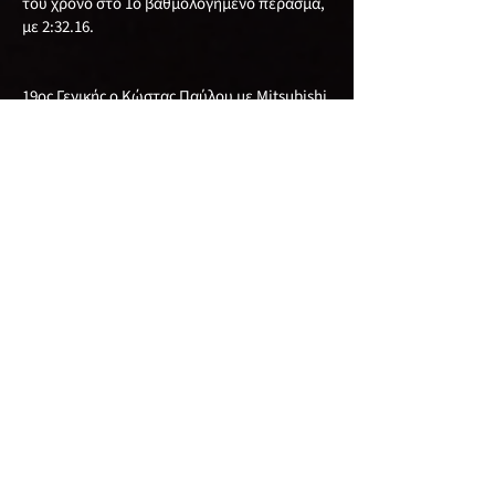
του χρόνο στο 1ο βαθμολογημένο πέρασμα,
με 2:32.16.
19ος Γενικής ο Κώστας Παύλου με Mitsubishi
Evo 7, με καλύτερο χρόνο το 2:32.80.
20ος Γενικής ο Αχιλλέας Κούλλουρος με
Mitsubishi Evo με χρόνο 2:33.40. τον οποίο
πέτυχε στην 1η βαθμολογημένη διαδρομή.
Ακολούθησαν:
Στην 21η θέση Γενικής ο Xρίστος Γεωργίου με
Mitsubishi Evo 3, στην 22οι θέση Γενικής και
1η θέση στην κατηγορία 2WD-S μετά απο 12
χρόνια αποχής από τους αγώνες ο Γιώργος
Λυσάνδρου που επέστρεψε πίσω απο το
τιμόνι του Seat Ibiza, έχοντας μαζί του τον
υιό του Παύλο, κατακτώντας την 1η θέση
στην κατηγορία τους, στην 23 η θέση Γενικής
ο Ανδρέας Κωνσταντίνου με Speedcar Xtrem,
στην 24 η Γενικής ο Νέστορας Νεστορίδης με