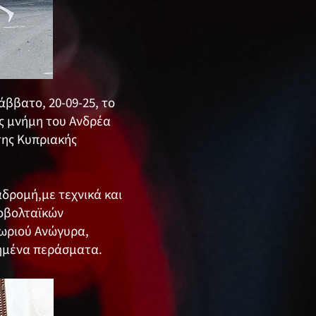
ββατο, 20-09-25, το
ις μνήμη του Ανδρέα
της Κυπριακής
δρομή,με τεχνικά και
τοβολταϊκών
χωριού Ανώγυρα,
τρημένα περάσματα.