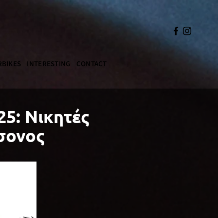
BIKES
INTERESTING
CONTACT
25: Νικητές
σονος