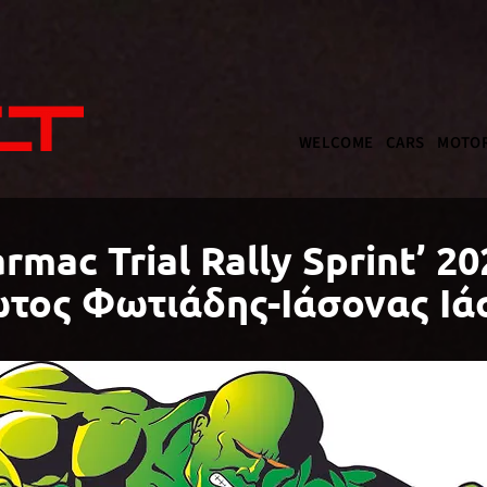
WELCOME
CARS
MOTOR
rmac Trial Rally Sprint’ 20
ώτος Φωτιάδης-Ιάσονας Ιά