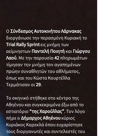
Ο
Σύνδεσμος Αυτοκινήτου Λάρνακας
διοργάνωσε την περασμένη Κυριακή το
Trial Rally Sprint
εις μνήμη των
αείμνηστων
Παντελή Ποιητή
και
Γιώργου
Λαού
. Με την παρουσία
42
πληρωμάτων
τίμησαν την μνήμη τον αγαπημένων
πρώην συναθλητών του αθλήματος,
όπως και του Κώστα Κουρτέλλα
Τερμάτισαν οι
29
.
Το σκηνικό στήθηκε στο κέντρο της
Αθηένου και συγκεκριμένα έξω από το
εστιατόριο
“της Χαρούλλας”
. Τον λόγο
πήρε ο
Δήμαρχος Αθηένου
κύριος
Κυριάκος Καρεκλά όπου ευχαρίστησε
τους διοργανωτές και συντελεστές του