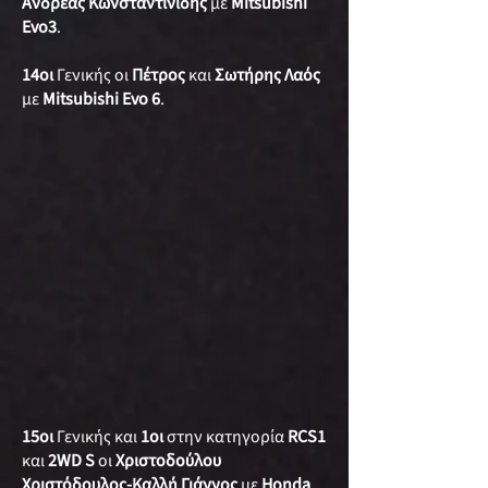
Ανδρέας Κωνσταντινίδης
με
Mitsubishi
Evo3
.
14οι
Γενικής οι
Πέτρος
και
Σωτήρης Λαός
με
Mitsubishi Evo 6
.
15οι
Γενικής και
1οι
στην κατηγορία
RCS1
και
2WD S
οι
Χριστοδούλου
Χριστόδουλος-Καλλή Γιάννος
με
Honda