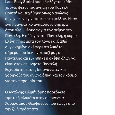
Laos Rally Sprint
όπου διεξάγεται κάθε
χρόνο, φέτος, εις μνήμη του Παντελή
Ποιητή και ευχήθηκε όπως ο αγώνας
συνεχίσει να γίνεται και στο μέλλον. Ήταν
ένα πραγματικό μνημόσυνο σήμερα
όπου όλοι μιλούσαν για τον αείμνηστο
Παντελή. Η σύζυγος του Παντελή, η κυρία
Ελένη πήρε μετά τον λόγο και βαθιά
συγκινημένη ανέφερε ότι λυπάται
σήμερα που δεν είναι μαζί μας ο
Παντελής και ευχήθηκε η σκέψη όλων να
είναι στον αείμνηστο Παντελή.
Ευχαρίστησε τους διοργανωτές και
χορηγούς του αγώνα όπως και τον κόσμο
για την παρουσία του.
Ο Αντώνης Χιλιμήνδρης παρέδωσε
τιμητική πλακέτα στην οικογένεια
Χαράλαμπου Θεοφάνους που έφυγε από
την ζωή πρόσφατα.