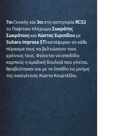
7οι
Γενικής και
3οι
στη κατηγορία
RCS2
το Παφίτικο πλήρωμα
Σωκράτης
Σωκράτους
και
Κώστας Ευριπίδου
με
Subaru Impreza STI
κατάφεραν σε κάθε
πέρασμα τους να βελτιώσουν τους
χρόνους τους. Φαίνεται να αποδίδει
καρπούς η ομαδική δουλειά που γίνεται.
Βραβεύτηκαν και με το έπαθλο εις μνήμη
της οικογένειας Κώστα Κουρτέλλα.