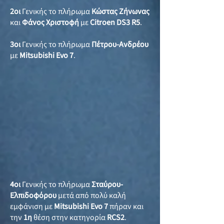
2οι
Γενικής το πλήρωμα
Κώστας Ζήνωνας
και
Φάνος Χριστοφή
με
Citroen DS3 R5
.
3οι
Γενικής το πλήρωμα
Πέτρου-Ανδρέου
με
Mitsubishi Evo 7
.
4οι
Γενικής το πλήρωμα
Σταύρου-
Ελπιδοφόρου
μετά από πολύ καλή
εμφάνιση με
Mitsubishi Evo 7
πήραν και
την
1η
θέση στην κατηγορία
RCS2
.