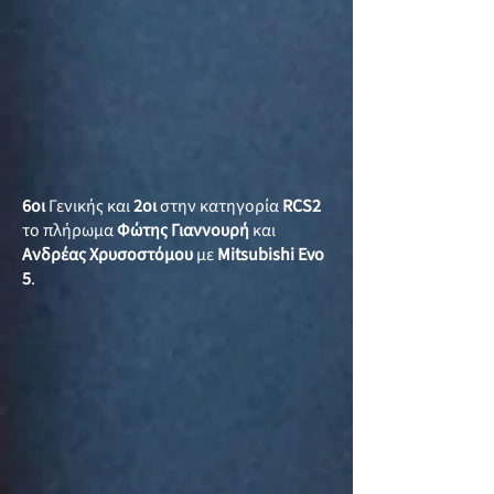
6οι
Γενικής και
2οι
στην κατηγορία
RCS2
το πλήρωμα
Φώτης Γιαννουρή
και
Ανδρέας Χρυσοστόμου
με
Mitsubishi Evo
5
.