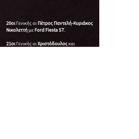
20οι
Γενικής οι
Πέτρος Παντελή-Κυριάκος
Νικολεττή
με
Ford Fiesta ST
.
21οι
Γενικής οι
Χριστόδουλος
και
Βαγγέλης Χριστοδούλου
με
Mitsubishi
Evo 6
.
22οι
Γενικής οι
Σταύρου Αργύρης-Μαρία
Χατζιήμιχαηλ
με
Suzuki Swift Sport
.
23οι
Γενικής οι
Αβραάμ
και
Γιώργος
Νικολάου
με
Subaru Impreza STI
.