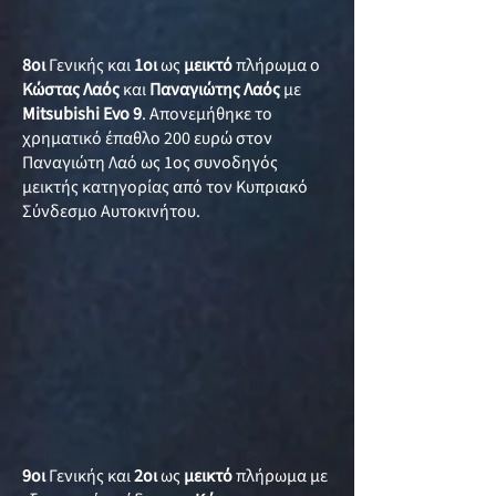
8οι
Γενικής και
1οι
ως
μεικτό
πλήρωμα ο
Κώστας Λαός
και
Παναγιώτης Λαός
με
Mitsubishi Evo 9
. Απονεμήθηκε το
χρηματικό έπαθλο 200 ευρώ στον
Παναγιώτη Λαό ως 1ος συνοδηγός
μεικτής κατηγορίας από τον Κυπριακό
Σύνδεσμο Αυτοκινήτου.
9οι
Γενικής και
2οι
ως
μεικτό
πλήρωμα με