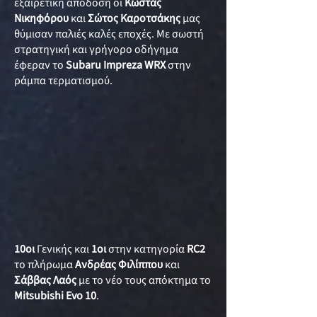
εξαιρετική απόδοση οι
Κώστας
Νικηφόρου
και
Σώτος Καροτσάκης
μας
θύμισαν παλιές καλές εποχές. Με σωστή
στρατηγική και γρήγορο οδήγημα
έφεραν το
Subaru Impreza WRX
στην
ράμπα τερματισμού.
10οι
Γενικής και
1οι
στην κατηγορία
RC2
το πλήρωμα
Ανδρέας Φιλίππου
και
Σάββας Λαός
με το νέο τους απόκτημα το
Mitsubishi Evo 10
.