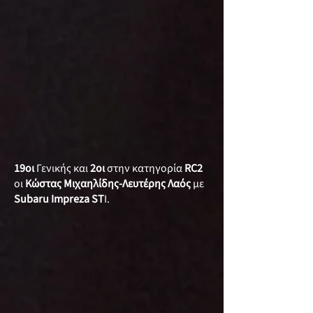
19οι
Γενικής και
2οι
στην κατηγορία
RC2
οι
Κώστας Μιχαηλίδης-Λευτέρης Λαός
με
Subaru Impreza ST
I.