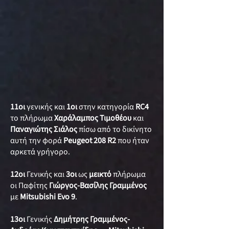
11οι
γενικής και
1οι
στην κατηγορία
RC4
το πλήρωμα
Χαράλαμπος Τιμοθέου
και
Παναγιώτης Σιάλος
πίσω από το δικίνητο
αυτή την φορά
Peugeot 208 R2
που ήταν
αρκετά γρήγορο.
12οι
Γενικής και
3οι
ως
μεικτό
πλήρωμα
οι Παφίτης
Γιώργος-Βασίλης Γραμμένος
με
Mitsubishi Evo 9
.
13οι
Γενικής
Δημήτρης Γραμμένος-