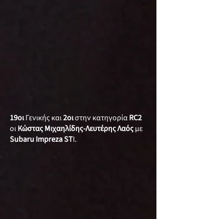
19οι
Γενικής και
2οι
στην κατηγορία
RC2
οι
Κώστας Μιχαηλίδης-Λευτέρης Λαός
με
Subaru Impreza ST
I.