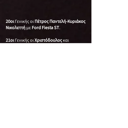
20οι
Γενικής οι
Πέτρος Παντελή-Κυριάκος
Νικολεττή
με
Ford Fiesta ST
.
21οι
Γενικής οι
Χριστόδουλος
και
Βαγγέλης Χριστοδούλου
με
Mitsubishi
Evo 6
.
22οι
Γενικής οι
Σταύρου Αργύρης-Μαρία
Χατζιήμιχαηλ
με
Suzuki Swift Sport
.
23οι
Γενικής οι
Αβραάμ
και
Γιώργος
Νικολάου
με
Subaru Impreza STI
.