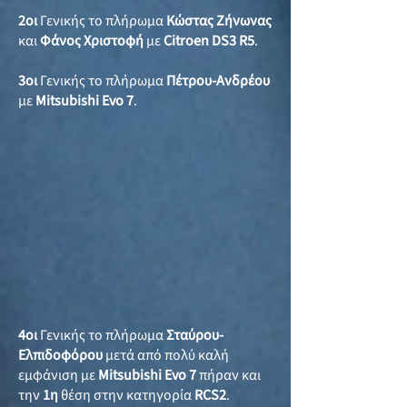
2οι
Γενικής το πλήρωμα
Κώστας Ζήνωνας
και
Φάνος Χριστοφή
με
Citroen DS3 R5
.
3οι
Γενικής το πλήρωμα
Πέτρου-Ανδρέου
με
Mitsubishi Evo 7
.
4οι
Γενικής το πλήρωμα
Σταύρου-
Ελπιδοφόρου
μετά από πολύ καλή
εμφάνιση με
Mitsubishi Evo 7
πήραν και
την
1η
θέση στην κατηγορία
RCS2
.