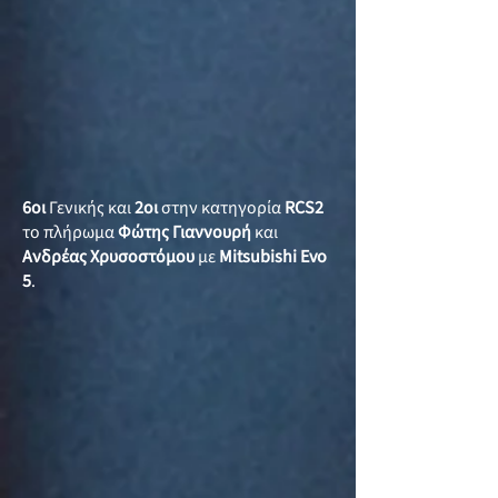
6οι
Γενικής και
2οι
στην κατηγορία
RCS2
το πλήρωμα
Φώτης Γιαννουρή
και
Ανδρέας Χρυσοστόμου
με
Mitsubishi Evo
5
.