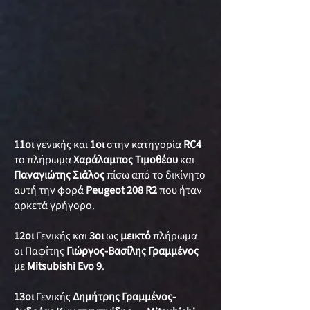
11οι
γενικής και
1οι
στην κατηγορία
RC4
το πλήρωμα
Χαράλαμπος Τιμοθέου
και
Παναγιώτης Σιάλος
πίσω από το δικίνητο
αυτή την φορά
Peugeot 208 R2
που ήταν
αρκετά γρήγορο.
12οι
Γενικής και
3οι
ως
μεικτό
πλήρωμα
οι Παφίτης
Γιώργος-Βασίλης Γραμμένος
με
Mitsubishi Evo 9
.
13οι
Γενικής
Δημήτρης Γραμμένος-