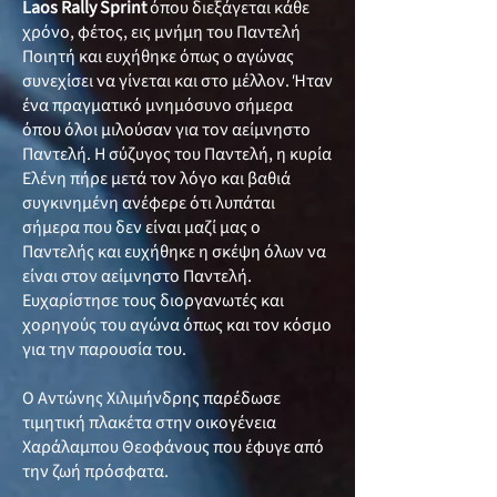
Laos Rally Sprint
όπου διεξάγεται κάθε
χρόνο, φέτος, εις μνήμη του Παντελή
Ποιητή και ευχήθηκε όπως ο αγώνας
συνεχίσει να γίνεται και στο μέλλον. Ήταν
ένα πραγματικό μνημόσυνο σήμερα
όπου όλοι μιλούσαν για τον αείμνηστο
Παντελή. Η σύζυγος του Παντελή, η κυρία
Ελένη πήρε μετά τον λόγο και βαθιά
συγκινημένη ανέφερε ότι λυπάται
σήμερα που δεν είναι μαζί μας ο
Παντελής και ευχήθηκε η σκέψη όλων να
είναι στον αείμνηστο Παντελή.
Ευχαρίστησε τους διοργανωτές και
χορηγούς του αγώνα όπως και τον κόσμο
για την παρουσία του.
Ο Αντώνης Χιλιμήνδρης παρέδωσε
τιμητική πλακέτα στην οικογένεια
Χαράλαμπου Θεοφάνους που έφυγε από
την ζωή πρόσφατα.