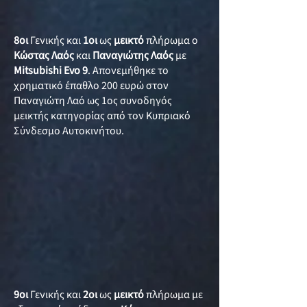
8οι
Γενικής και
1οι
ως
μεικτό
πλήρωμα ο
Κώστας Λαός
και
Παναγιώτης Λαός
με
Mitsubishi Evo 9
. Απονεμήθηκε το
χρηματικό έπαθλο 200 ευρώ στον
Παναγιώτη Λαό ως 1ος συνοδηγός
μεικτής κατηγορίας από τον Κυπριακό
Σύνδεσμο Αυτοκινήτου.
9οι
Γενικής και
2οι
ως
μεικτό
πλήρωμα με