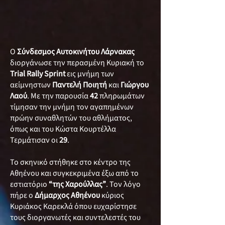
Ο
Σύνδεσμος Αυτοκινήτου Λάρνακας
διοργάνωσε την περασμένη Κυριακή το
Trial Rally Sprint
εις μνήμη των
αείμνηστων
Παντελή Ποιητή
και
Γιώργου
Λαού
. Με την παρουσία
42
πληρωμάτων
τίμησαν την μνήμη τον αγαπημένων
πρώην συναθλητών του αθλήματος,
όπως και του Κώστα Κουρτέλλα
Τερμάτισαν οι
29
.
Το σκηνικό στήθηκε στο κέντρο της
Αθηένου και συγκεκριμένα έξω από το
εστιατόριο
“της Χαρούλλας”
. Τον λόγο
πήρε ο
Δήμαρχος Αθηένου
κύριος
Κυριάκος Καρεκλά όπου ευχαρίστησε
τους διοργανωτές και συντελεστές του