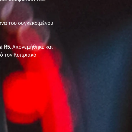
ονα του συγκεκριμένου
a R5
. Απονεμήθηκε και
ό τον Κυπριακό