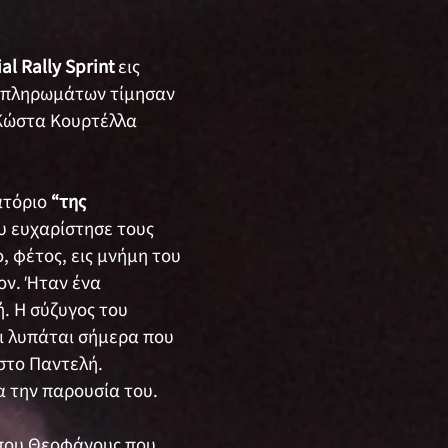
ial Rally Sprint
εις
πληρωμάτων τίμησαν
 Κώστα Κουρτέλλα
ατόριο
“της
υ ευχαρίστησε τους
, φέτος, εις μνήμη του
ον. Ήταν ένα
. Η σύζυγος του
τι λυπάται σήμερα που
ηστο Παντελή.
α την παρουσία του.
μπου Θεοφάνους που