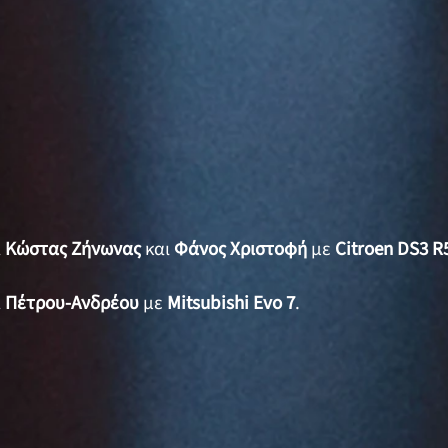
α
Κώστας Ζήνωνας
και
Φάνος Χριστοφή
με
Citroen DS3 R
α
Πέτρου-Ανδρέου
με
Mitsubishi Evo 7
.