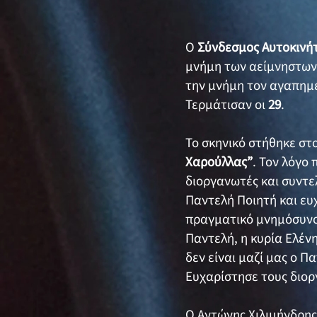
Ο
Σύνδεσμος Αυτοκινή
μνήμη των αείμνηστω
την μνήμη τον αγαπημ
Τερμάτισαν οι
29
.
Το σκηνικό στήθηκε στ
Χαρούλλας”
. Τον λόγο
διοργανωτές και συντε
Παντελή Ποιητή και ευχ
πραγματικό μνημόσυνο 
Παντελή, η κυρία Ελέν
δεν είναι μαζί μας ο Π
Ευχαρίστησε τους διορ
Ο Αντώνης Χιλιμήνδρη