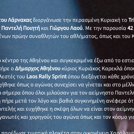
του Λάρνακας
διοργάνωσε την περασμένη Κυριακή το
Tr
ν
Παντελή Ποιητή
και
Γιώργου Λαού
. Με την παρουσία
42
ένων πρώην συναθλητών του αθλήματος, όπως και του
ο κέντρο της Αθηένου και συγκεκριμένα έξω από το εστι
 πήρε ο
Δήμαρχος Αθηένου
κύριος Κυριάκος Καρεκλά όπο
λεστές του
Laos Rally Sprint
όπου διεξάγεται κάθε χρόνο
ήθηκε όπως ο αγώνας συνεχίσει να γίνεται και στο μέλλ
σήμερα όπου όλοι μιλούσαν για τον αείμνηστο Παντελή
η πήρε μετά τον λόγο και βαθιά συγκινημένη ανέφερε ό
αντελής και ευχήθηκε η σκέψη όλων να είναι στον αείμν
γανωτές και χορηγούς του αγώνα όπως και τον κόσμο γι
ς παρέδωσε τιμητική πλακέτα στην οικογένεια Χαράλα