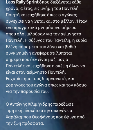
Laos Rally Sprint
όπου διεξάγεται κάθε
χρόνο, φέτος, εις μνήμη του Παντελή
Ποιητή και ευχήθηκε όπως ο αγώνας
συνεχίσει να γίνεται και στο μέλλον. Ήταν
ένα πραγματικό μνημόσυνο σήμερα
όπου όλοι μιλούσαν για τον αείμνηστο
Παντελή. Η σύζυγος του Παντελή, η κυρία
Ελένη πήρε μετά τον λόγο και βαθιά
συγκινημένη ανέφερε ότι λυπάται
σήμερα που δεν είναι μαζί μας ο
Παντελής και ευχήθηκε η σκέψη όλων να
είναι στον αείμνηστο Παντελή.
Ευχαρίστησε τους διοργανωτές και
χορηγούς του αγώνα όπως και τον κόσμο
για την παρουσία του.
Ο Αντώνης Χιλιμήνδρης παρέδωσε
τιμητική πλακέτα στην οικογένεια
Χαράλαμπου Θεοφάνους που έφυγε από
την ζωή πρόσφατα.