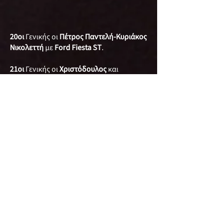
20οι
Γενικής οι
Πέτρος Παντελή-Κυριάκος
Νικολεττή
με
Ford Fiesta ST
.
21οι
Γενικής οι
Χριστόδουλος
και
Βαγγέλης Χριστοδούλου
με
Mitsubishi
Evo 6
.
22οι
Γενικής οι
Σταύρου Αργύρης-Μαρία
Χατζιήμιχαηλ
με
Suzuki Swift Sport
.
23οι
Γενικής οι
Αβραάμ
και
Γιώργος
Νικολάου
με
Subaru Impreza STI
.