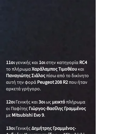
11οι
γενικής και
1οι
στην κατηγορία
RC4
το πλήρωμα
Χαράλαμπος Τιμοθέου
και
Παναγιώτης Σιάλος
πίσω από το δικίνητο
αυτή την φορά
Peugeot 208 R2
που ήταν
αρκετά γρήγορο.
12οι
Γενικής και
3οι
ως
μεικτό
πλήρωμα
οι Παφίτης
Γιώργος-Βασίλης Γραμμένος
με
Mitsubishi Evo 9
.
13οι
Γενικής
Δημήτρης Γραμμένος-