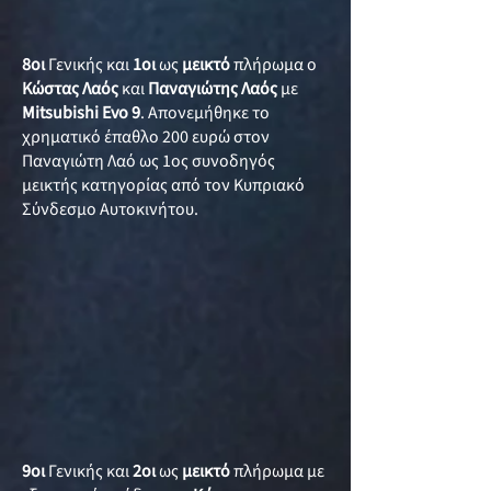
8οι
Γενικής και
1οι
ως
μεικτό
πλήρωμα ο
Κώστας Λαός
και
Παναγιώτης Λαός
με
Mitsubishi Evo 9
. Απονεμήθηκε το
χρηματικό έπαθλο 200 ευρώ στον
Παναγιώτη Λαό ως 1ος συνοδηγός
μεικτής κατηγορίας από τον Κυπριακό
Σύνδεσμο Αυτοκινήτου.
9οι
Γενικής και
2οι
ως
μεικτό
πλήρωμα με