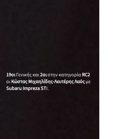
19οι
Γενικής και
2οι
στην κατηγορία
RC2
οι
Κώστας Μιχαηλίδης-Λευτέρης Λαός
με
Subaru Impreza ST
I.