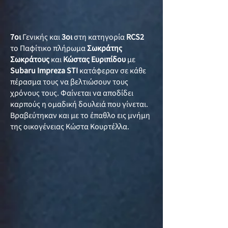
7οι
Γενικής και
3οι
στη κατηγορία
RCS2
το Παφίτικο πλήρωμα
Σωκράτης
Σωκράτους
και
Κώστας Ευριπίδου
με
Subaru Impreza STI
κατάφεραν σε κάθε
πέρασμα τους να βελτιώσουν τους
χρόνους τους. Φαίνεται να αποδίδει
καρπούς η ομαδική δουλειά που γίνεται.
Βραβεύτηκαν και με το έπαθλο εις μνήμη
της οικογένειας Κώστα Κουρτέλλα.