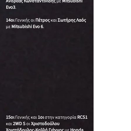
Ανδρέας Κωνσταντινίδης
με
Mitsubishi
Evo3
.
14οι
Γενικής οι
Πέτρος
και
Σωτήρης Λαός
με
Mitsubishi Evo 6
.
15οι
Γενικής και
1οι
στην κατηγορία
RCS1
και
2WD S
οι
Χριστοδούλου
Χριστόδουλος-Καλλή Γιάννος
με
Honda