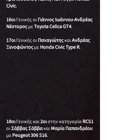
Civic
.
16οι
Γενικής οι
Γιάννος Ιωάννου-Ανδρέας
Νέστορος
με
Toyota Celica GT4
.
17οι
Γενικής οι
Παναγιώτης
και
Ανδρέας
Ξενοφώντος
με
Honda Civic Type R
.
18οι
Γενικής και
2οι
στην κατηγορία
RCS1
οι
Σάββας Σάββα
και
Μαρία Παπανδρέου
με
Peugeot 306 S16
.