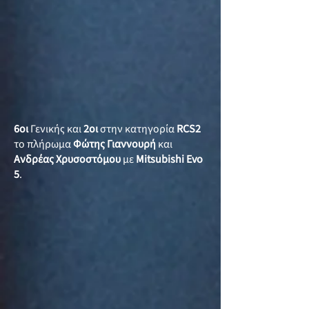
6οι
Γενικής και
2οι
στην κατηγορία
RCS2
το πλήρωμα
Φώτης Γιαννουρή
και
Ανδρέας Χρυσοστόμου
με
Mitsubishi Evo
5
.