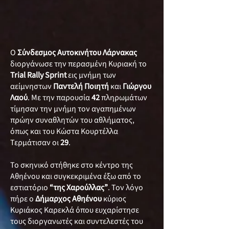
Ο
Σύνδεσμος Αυτοκινήτου Λάρνακας
διοργάνωσε την περασμένη Κυριακή το
Trial Rally Sprint
εις μνήμη των
αείμνηστων
Παντελή Ποιητή
και
Γιώργου
Λαού
. Με την παρουσία
42
πληρωμάτων
τίμησαν την μνήμη τον αγαπημένων
πρώην συναθλητών του αθλήματος,
όπως και του Κώστα Κουρτέλλα
Τερμάτισαν οι
29
.
Το σκηνικό στήθηκε στο κέντρο της
Αθηένου και συγκεκριμένα έξω από το
εστιατόριο
“της Χαρούλλας”
. Τον λόγο
πήρε ο
Δήμαρχος Αθηένου
κύριος
Κυριάκος Καρεκλά όπου ευχαρίστησε
τους διοργανωτές και συντελεστές του