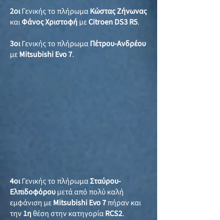
2οι
Γενικής το πλήρωμα
Κώστας Ζήνωνας
και
Φάνος Χριστοφή
με
Citroen DS3 R5
.
3οι
Γενικής το πλήρωμα
Πέτρου-Ανδρέου
με
Mitsubishi Evo 7
.
4οι
Γενικής το πλήρωμα
Σταύρου-
Ελπιδοφόρου
μετά από πολύ καλή
εμφάνιση με
Mitsubishi Evo 7
πήραν και
την
1η
θέση στην κατηγορία
RCS2
.