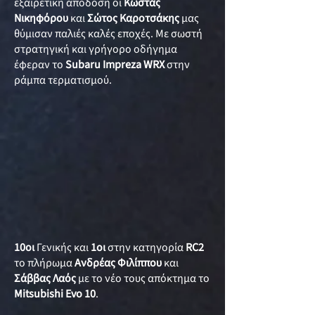
εξαιρετική απόδοση οι
Κώστας
Νικηφόρου
και
Σώτος Καροτσάκης
μας
θύμισαν παλιές καλές εποχές. Με σωστή
στρατηγική και γρήγορο οδήγημα
έφεραν το
Subaru Impreza WRX
στην
ράμπα τερματισμού.
10οι
Γενικής και
1οι
στην κατηγορία
RC2
το πλήρωμα
Ανδρέας Φιλίππου
και
Σάββας Λαός
με το νέο τους απόκτημα το
Mitsubishi Evo 10
.