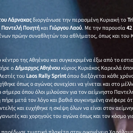
του Λάρνακας
διοργάνωσε την περασμένη Κυριακή το
Tr
ν
Παντελή Ποιητή
και
Γιώργου Λαού
. Με την παρουσία
42
ένων πρώην συναθλητών του αθλήματος, όπως και του
ο κέντρο της Αθηένου και συγκεκριμένα έξω από το εστι
 πήρε ο
Δήμαρχος Αθηένου
κύριος Κυριάκος Καρεκλά όπο
λεστές του
Laos Rally Sprint
όπου διεξάγεται κάθε χρόνο
ήθηκε όπως ο αγώνας συνεχίσει να γίνεται και στο μέλλ
σήμερα όπου όλοι μιλούσαν για τον αείμνηστο Παντελή
η πήρε μετά τον λόγο και βαθιά συγκινημένη ανέφερε ό
αντελής και ευχήθηκε η σκέψη όλων να είναι στον αείμν
γανωτές και χορηγούς του αγώνα όπως και τον κόσμο γι
ς παρέδωσε τιμητική πλακέτα στην οικογένεια Χαράλα