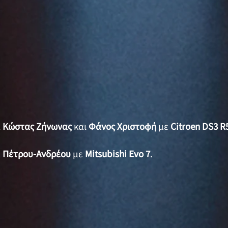
α
Κώστας Ζήνωνας
και
Φάνος Χριστοφή
με
Citroen DS3 R
α
Πέτρου-Ανδρέου
με
Mitsubishi Evo 7
.