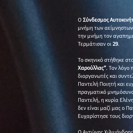
Ο
Σύνδεσμος Αυτοκινή
μνήμη των αείμνηστω
την μνήμη τον αγαπημ
Τερμάτισαν οι
29
.
Το σκηνικό στήθηκε στ
Χαρούλλας”
. Τον λόγο
διοργανωτές και συντε
Παντελή Ποιητή και ευχ
πραγματικό μνημόσυνο 
Παντελή, η κυρία Ελέν
δεν είναι μαζί μας ο Π
Ευχαρίστησε τους διορ
Ο Αντώνης Χιλιμήνδρη