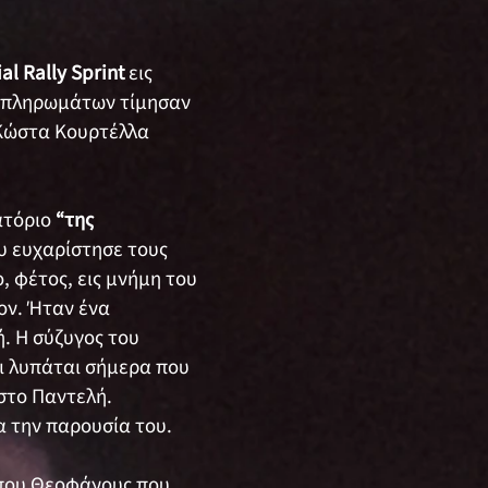
ial Rally Sprint
εις
πληρωμάτων τίμησαν
 Κώστα Κουρτέλλα
ατόριο
“της
υ ευχαρίστησε τους
, φέτος, εις μνήμη του
ον. Ήταν ένα
. Η σύζυγος του
τι λυπάται σήμερα που
ηστο Παντελή.
α την παρουσία του.
μπου Θεοφάνους που