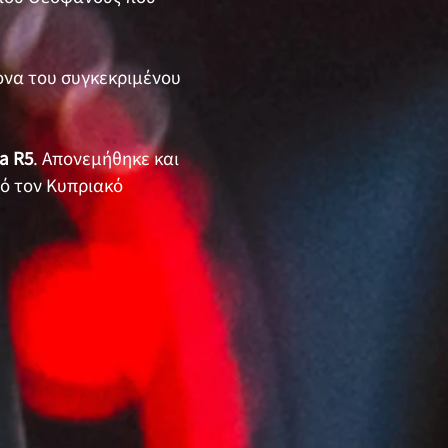
ονα του συγκεκριμένου
a R5
. Απονεμήθηκε και
ό τον Κυπριακό