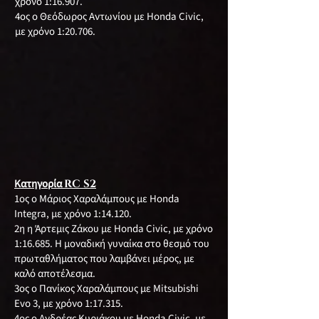
χρόνο 1:16.907.
4ος ο Θεόδωρος Αντωνίου με Honda Civic,
με χρόνο 1:20.706.
Κατηγορία
RC S2
1ος ο Μάριος Χαραλάμπους με Honda
Integra, με χρόνο 1:14.120.
2η η Άρτεμις Ζάκου με Honda Civic, με χρόνο
1:16.685. Η μοναδική γυναίκα στο θεσμό του
πρωταθλήματος που λαμβάνει μέρος, με
καλό αποτέλεσμα.
3ος ο Πανίκος Χαραλάμπους με Mitsubishi
Evo 3, με χρόνο 1:17.315.
4ος ο Ανδρέας Κυριάκου με Honda Civic, με