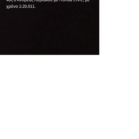
χρόνο 1:20.011.
Κατηγορία
S1
1ος Ανδρέας Ξενή με Ford Fiesta, με χρόνο
1:21.312.
2ος Oleg Zolotanev με Mazda Mx5, με χρόνο
1:21.861.
3ος Χριστόφορος Χαραλάμπους με Honda
Civic, με χρόνο 1:24.280.
Κατηγορία
S2
1ος ο Semyon Orlov με Toyota MR-S. με
χρόνο 1:26.032.