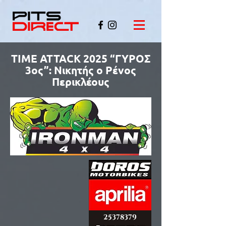
TIME ΑΤΤΑCK 2025 “ΓΥΡΟΣ
3ος”: Νικητής ο Ρένος
Περικλέους
©PITSDIRECT
25378379