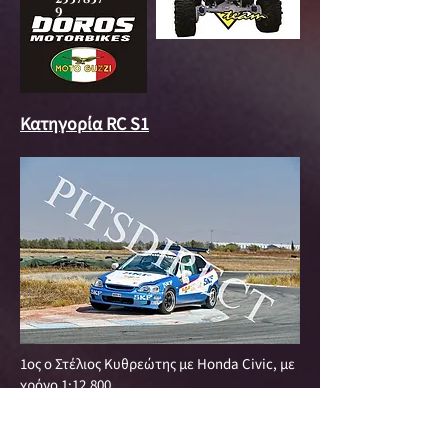
9
Κατηγορία RC S1
1ος ο Στέλιος Κυθρεώτης με Honda Civic, με
χρόνο 1:12.800.
2ος ο Στέφανος Τσαγγαρίδης που έτρεξε με