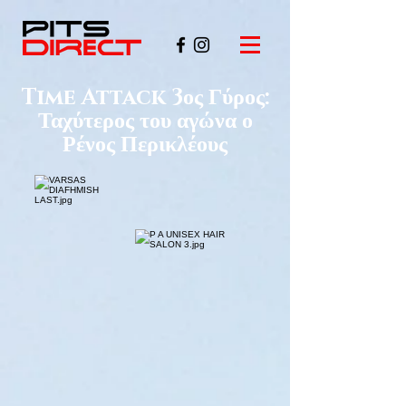
Time Attack 3ος Γύρος:
Ταχύτερος του αγώνα ο
Ρένος Περικλέους