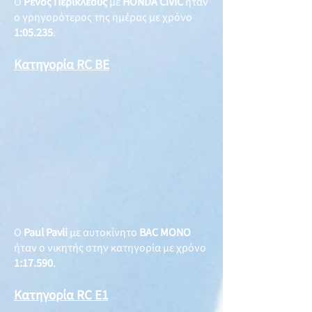
O
Pένος Περικλέους
με
HONDA CIVIC
ήταν
ο γρηγορότερος της ημέρας με χρόνο
1:05.235
.
Κατηγορία RC BE
O
Paul Pavli
με αυτοκίνητο
BAC MONO
ήταν ο νικητής στην κατηγορία με χρόνο
1:17.590
.
Κατηγορία RC E1