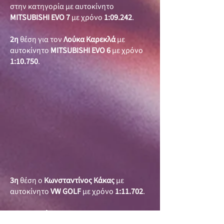
στην κατηγορία με αυτοκίνητο
MITSUBISHI EVO 7
με χρόνο
1:09.242
.
2η
θέση για τον
Λούκα Καρεκλά
με
αυτοκίνητο
MITSUBISHI EVO 6
με χρόνο
1:10.750
.
3η
θέση ο
Κωνσταντίνος Κάκας
με
αυτοκίνητο
VW GOLF
με χρόνο
1:11.702
.
Κατηγορία Street S3