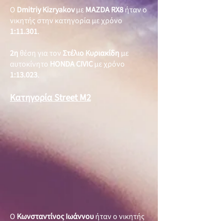
O
Dmitriy Kizryakov
με
MAZDA RX8
ήταν ο
νικητής στην κατηγορία με χρόνο
1:11.301
.
2η
θέση για τον
Στέλιο Κυριακίδη
με
αυτοκίνητο
HONDA CIVIC
με χρόνο
1:13.023
.
Κατηγορία Street M2
Ο
Κωνσταντίνος Ιωάννου
ήταν ο νικητής