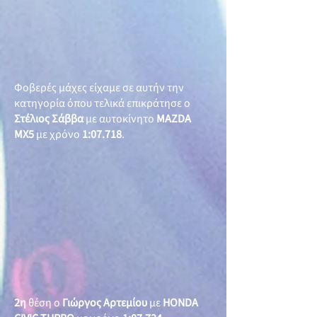
Φοβερές μάχες είχαμε σε αυτήν την
κατηγορία όπου τελικά επικράτησε ο
Στέλιος Σάββα
με αυτοκίνητο
MAZDA
MX5
με χρόνο
1:07.718
.
2η
θέση ο
Γιώργος Αρτεμίου
με
HONDA