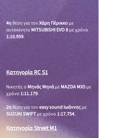
4η
θέση για τον
Χάρη Πέρικκο
με
αυτοκίνητο
MITSUBISHI EVO 8
με χρόνο
1:10.959
.
Κατηγορία RC S1
Νικητής ο
Μηνάς Μηνά
με
MAZDA MX5
με
χρόνο
1:11.179
.
2η
θέση για τον
easy sound Ιωάννης
με
SUZUKI SWIFT
με χρόνο
1:17.754
.
Κατηγορία Street M1