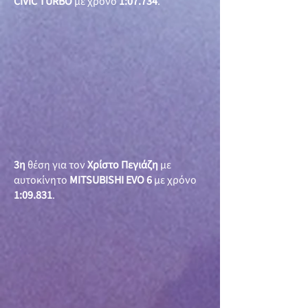
CIVIC TURBO
με χρόνο
1:07.734
.
3η
θέση για τον
Χρίστο Πεγιάζη
με
αυτοκίνητο
MITSUBISHI EVO 6
με χρόνο
1:09.831
.